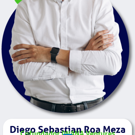
Diego Sebastian Roa Meza
Cofundador IWANA Ventures